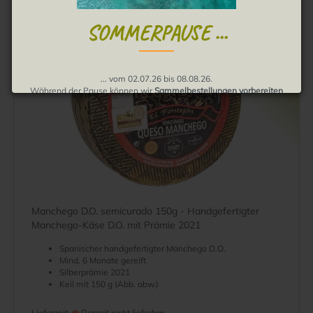
TOP
SOLD OUT
SOMMERPAUSE ...
... vom 02.07.26 bis 08.08.26.
Während der Pause können wir
Sammelbestellungen vorbereiten
und Bestellungen annehmen
.
Die Auslieferung erfolgt dann ab August.
Wir bitten um Verständnis, muchas gracias!
Manchego D.O. semicurado 150g - Handgefertigter
Manchego-Käse D.O. mit Prämie 2021
Spanischer handgefertigter Manchego D.O.
Mind. 6 Monate gereift
Silberprämie 2021
Keil mit 150 g (Abb. abw.)
Lieferzeit:
Derzeit nicht lieferbar