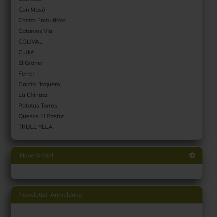
Can Masó
Castro Embutidos
Catanies Via
COLIVAL
Cudié
El Graner
Ferrer
García Baquero
La Chinata
Patatas Torres
Quesos El Pastor
TRULL YLLA
Neue Artikel
Newsletter-Anmeldung