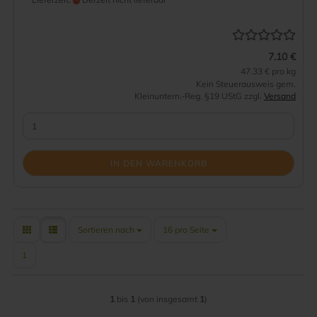
7.10 €
47.33 € pro kg
Kein Steuerausweis gem.
Kleinuntern.-Reg. §19 UStG zzgl.
Versand
IN DEN WARENKORB
Sortieren nach
pro Seite
Sortieren nach
16 pro Seite
1
1
bis
1
(von insgesamt
1
)