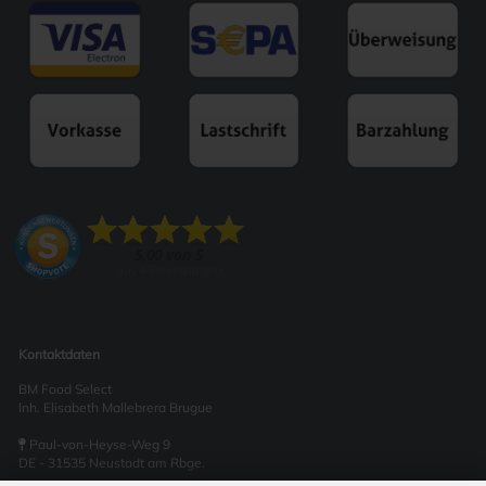
Kontaktdaten
BM Food Select
Inh. Elisabeth Mallebrera Brugue
Paul-von-Heyse-Weg 9
DE - 31535 Neustadt am Rbge.