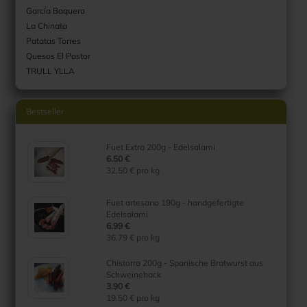
García Baquero
La Chinata
Patatas Torres
Quesos El Pastor
TRULL YLLA
Bestseller
Fuet Extra 200g - Edelsalami
6.50 €
32.50 € pro kg
Fuet artesano 190g - handgefertigte
Edelsalami
6.99 €
36.79 € pro kg
Chistorra 200g - Spanische Bratwurst aus
Schweinehack
3.90 €
19.50 € pro kg