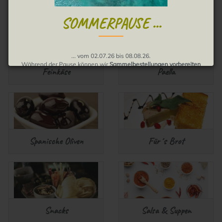
Gourmetwurst
Fisch & Meer
SOMMERPAUSE ...
... vom 02.07.26 bis 08.08.26.
Während der Pause können wir
Sammelbestellungen vorbereiten
Feinkäse
Paella
und Bestellungen annehmen
.
Die Auslieferung erfolgt dann ab August.
Wir bitten um Verständnis, muchas gracias!
Spanische Oliven
Für´s Brot
Snacks
Salsa & Suppen