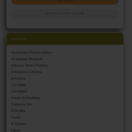
SUCHEN
ERWEITERTE SUCHE
Hersteller
Aceitunas Chicon Lebron
Aceitunas Redondo
Alfonso Torres Patatas
Artesanos Lácteos
bonArea
Can Mas
Can Masó
Castro Embutidos
Catanies Via
COLIVAL
Cudié
El Graner
Ferrer