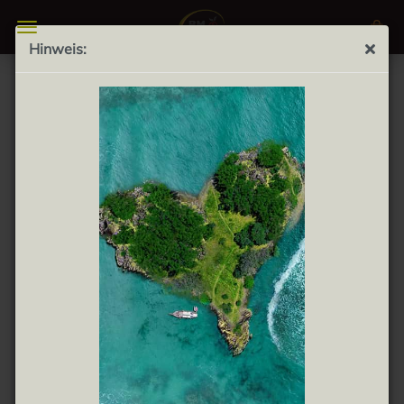
Hinweis:
GAUMENSCHMAUS MIT
SPANISCHER FEINKOST
Du möchtest dich mit einem Gaumenschmaus
verwöhnen, und bist auf der Suche nach spanischen
Spezialitäten? Suche dir deine Gaumenfreude aus
unseren Kategorien, und verwöhne deinen Gaumen auf
höchstem Niveau.
Für uns zählt hierbei die Qualität, nicht die Quantität!