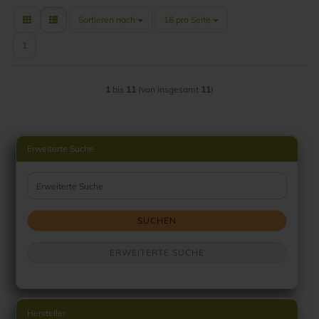
Sortieren nach
pro Seite
Sortieren nach
16 pro Seite
1
1
bis
11
(von insgesamt
11
)
Erweiterte Suche
Erweiterte Suche
SUCHEN
ERWEITERTE SUCHE
Hersteller