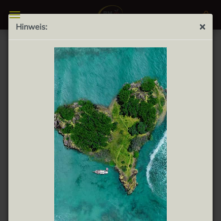
Hinweis:
GRÜNE SPANISCHE OLIVEN
Die Frische und der milde Geschmack der mediterranen
Landschaft werden durch grüne spanische Oliven
gefeiert. Sie werden sorgfältig aus den besten
Olivenhainen der Iberischen Halbinsel ausgewählt und
unterziehen sich einem traditionellen
Herstellungsprozess, der ihre natürliche Farbe und
knackige Textur bewahrt. Die sanfte Zugabe von
Kräuter- und Gewürzmarinaden verleiht ihnen eine
milde Note und betont ihre authentische Herkunft in
Spanien.
Diese grünen Oliven schmecken nicht nur gut für den
Gaumen, sondern können auch in der Küche vielfältig
verwendet werden. Ob als erfrischende Tapas,