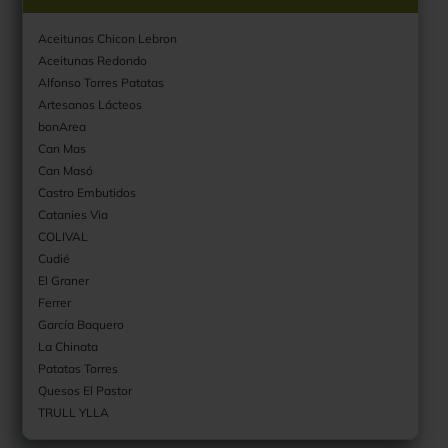
Aceitunas Chicon Lebron
Aceitunas Redondo
Alfonso Torres Patatas
Artesanos Lácteos
bonArea
Can Mas
Can Masó
Castro Embutidos
Catanies Via
COLIVAL
Cudié
El Graner
Ferrer
García Baquero
La Chinata
Patatas Torres
Quesos El Pastor
TRULL YLLA