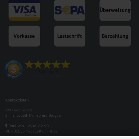
Kontaktdaten
BM Food Select
Inh. Elisabeth Mallebrera Brugue
Paul-von-Heyse-Weg 9
DE - 31535 Neustadt am Rbge.