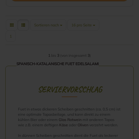
Sortieren nach
pro Seite
Sortieren nach
16 pro Seite
1
1
bis
3
(von insgesamt
3
)
SPANISCH-KATALANISCHE FUET EDELSALAMI
SERVIERVORSCHLAG
Fuet in etwas dickeren Scheiben geschnitten (ca. 0,5 cm) ist
eine optimale Tapasbeilage, und kann direkt zu einem
kühlen Bier oder einem
Glas Rotwein
mit anderen Tapas
wie z.B. einem deftigen
Käse
oder
Oliven
verzehrt werden.
In dünnen Scheiben geschnitten dient die Fuet als leckerer