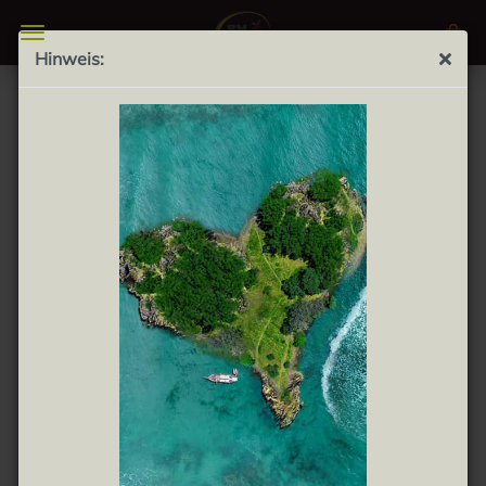
Hinweis:
FUET - SPANISCH-KATALANISCHE
EDELSALAMI
Bei der
Fuet Wurst
handelt es sich um eine
Spezialität
aus Katalonien
. Fuet bedeutet auf katalanisch
"
Peitsche
". Die Dauerwurst hat ihre Namensgebung
ihrer Form zu verdanken, welche lang und dünn ist, und
somit an eine Peitsche erinnert.
Das Lufttrocknen von Fleisch wurde bereits 1500 v.
Chr. angewendet, um verderbliches Fleisch zu
konservieren. Die Hinzugabe von Salz und weiteren
Gewürzen förderten die Haltbarkeit, wodurch die
Praxis des Pökeln, Lufttrocknen und Räuchern im
antiken Griechenland und bei den Römern angewendet