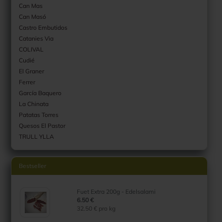
Can Mas
Can Masó
Castro Embutidos
Catanies Via
COLIVAL
Cudié
El Graner
Ferrer
García Baquero
La Chinata
Patatas Torres
Quesos El Pastor
TRULL YLLA
Bestseller
Fuet Extra 200g - Edelsalami
6.50 €
32.50 € pro kg