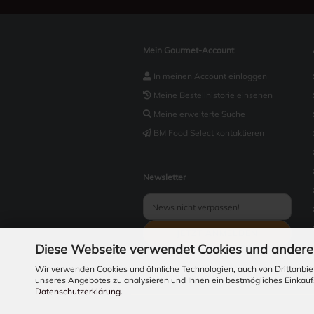
Mein Gourmet-Account
In meinen Account einloggen
Meine Bestellhistorie einsehen
Meine erweiterte Suche
BM Food Select kontaktieren
Newsletter
Diese Webseite verwendet Cookies und andere
Wir verwenden Cookies und ähnliche Technologien, auch von Drittanbiet
Vertrag widerrufen
unseres Angebotes zu analysieren und Ihnen ein bestmögliches Einkaufs
Datenschutzerklärung
.