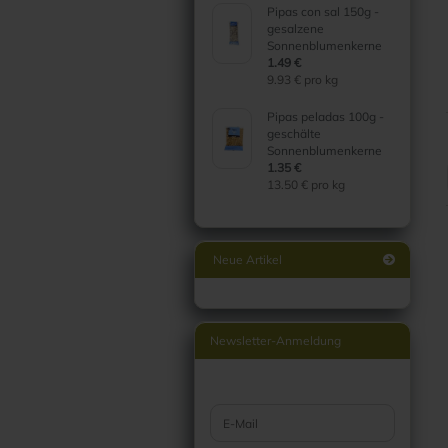
Pipas con sal 150g -
gesalzene
Sonnenblumenkerne
1.49 €
9.93 € pro kg
Pipas peladas 100g -
geschälte
Sonnenblumenkerne
1.35 €
13.50 € pro kg
Neue Artikel
Newsletter-Anmeldung
WEITER ZUR NEWSLETTER-ANMELDUNG
E-Mail