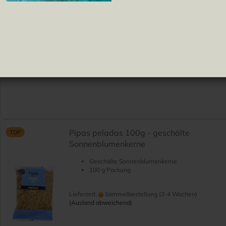
Pipas
Tomate Frito
Sonnenblumenkerne angenehm gesalzen
ren
Praktische 150g Packung
Lieferzeit:
Sammelbestellung (2-4 Wochen)
(Ausland abweichend)
Pipas peladas 100g - geschälte
TOP
Sonnenblumenkerne
Geschälte Sonnenblumenkerne
100 g Packung
Lieferzeit:
Sammelbestellung (2-4 Wochen)
(Ausland abweichend)