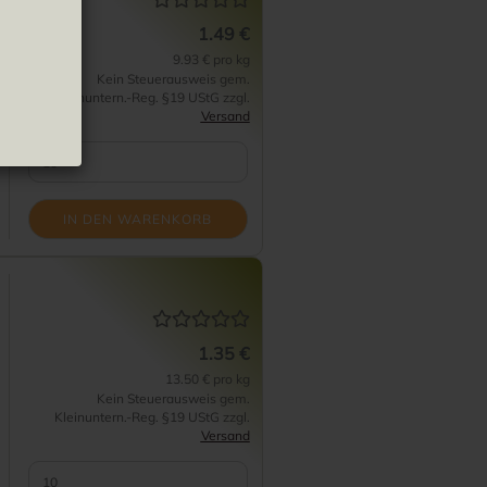
1.49 €
9.93 € pro kg
Kein Steuerausweis gem.
Kleinuntern.-Reg. §19 UStG zzgl.
Versand
IN DEN WARENKORB
1.35 €
13.50 € pro kg
Kein Steuerausweis gem.
Kleinuntern.-Reg. §19 UStG zzgl.
Versand