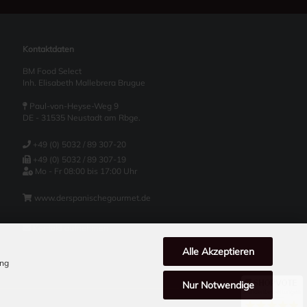
Kontaktdaten
BM Food Select
Inh. Elisabeth Mallebrera Brugue
Paul-von-Heyse-Weg 9
DE - 31535 Neustadt am Rbge.
+49 (0) 5032 / 89 307-20
+49 (0) 5032 / 89 307-19
Mo - Fr 08:00 bis 17:00 Uhr
www.derspanischegourmet.de
Kontakt aufnehmen
Alle Akzeptieren
ung
Nur Notwendige
Kundenbewertungen