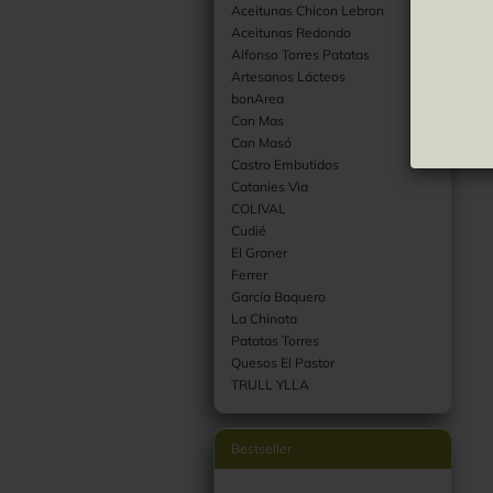
Aceitunas Chicon Lebron
Grüne Oliven
Trüffel
Aceitunas Redondo
Schwarze Oliven
Konfitü
Alfonso Torres Patatas
Artesanos Lácteos
bonArea
Can Mas
Can Masó
Castro Embutidos
Catanies Via
COLIVAL
Cudié
El Graner
Ferrer
García Baquero
La Chinata
Patatas Torres
Quesos El Pastor
TRULL YLLA
Bestseller