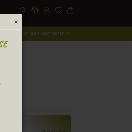
TYLE
% SONDERANGEBOTE %
SE
SAMEN
n