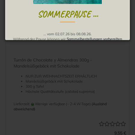
SOMMERPAUSE ...
... vom 02.07.26 bis 08.08.26.
Während der Pause können wir
Sammelbestellungen vorbereiten
und Bestellungen annehmen
.
Die Auslieferung erfolgt dann ab August.
Wir bitten um Verständnis, muchas gracias!
Turrón de Chocolate y Almendras 300g -
Mandelsüßgebäck mit Schokolade
NUR ZUR WEIHNACHTSZEIT ERHÄLTLICH
Mandelsüßgebäck mit Schokolade
300 g Tafel
Höchste Qualitätsstufe (calidad suprema)
Lieferzeit:
Wenige verfügbar (~ 2-4 W-Tage)
(Ausland
abweichend)
9.55 €