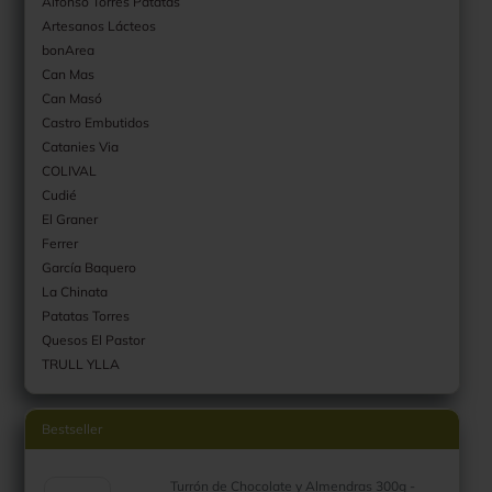
Alfonso Torres Patatas
Artesanos Lácteos
bonArea
Can Mas
Can Masó
Castro Embutidos
Catanies Via
COLIVAL
Cudié
El Graner
Ferrer
García Baquero
La Chinata
Patatas Torres
Quesos El Pastor
TRULL YLLA
Bestseller
Turrón de Chocolate y Almendras 300g -