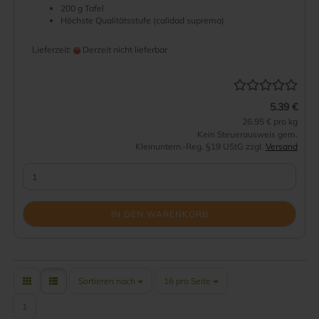
200 g Tafel
Höchste Qualitätsstufe (calidad suprema)
Lieferzeit:
Derzeit nicht lieferbar
5.39 €
26.95 € pro kg
Kein Steuerausweis gem.
Kleinuntern.-Reg. §19 UStG zzgl.
Versand
IN DEN WARENKORB
Sortieren nach
pro Seite
Sortieren nach
16 pro Seite
1