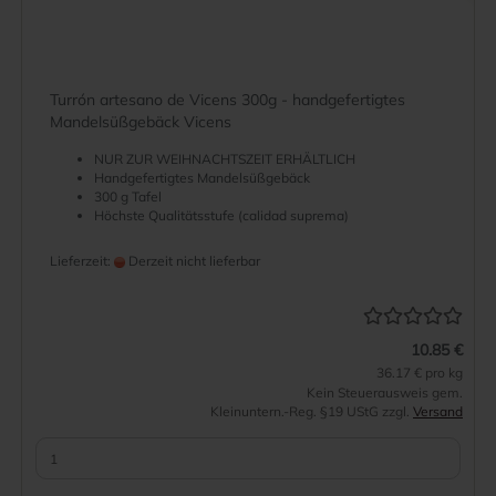
Turrón artesano de Vicens 300g - handgefertigtes
Mandelsüßgebäck Vicens
NUR ZUR WEIHNACHTSZEIT ERHÄLTLICH
Handgefertigtes Mandelsüßgebäck
300 g Tafel
Höchste Qualitätsstufe (calidad suprema)
Lieferzeit:
Derzeit nicht lieferbar
10.85 €
36.17 € pro kg
Kein Steuerausweis gem.
Kleinuntern.-Reg. §19 UStG zzgl.
Versand