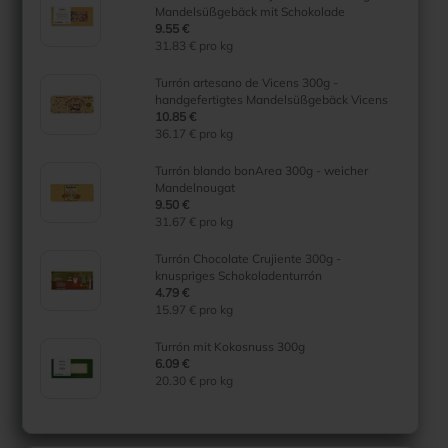
Mandelsüßgebäck mit Schokolade
9.55 €
31.83 € pro kg
Turrón artesano de Vicens 300g -
handgefertigtes Mandelsüßgebäck Vicens
10.85 €
36.17 € pro kg
Turrón blando bonArea 300g - weicher
Mandelnougat
9.50 €
31.67 € pro kg
Turrón Chocolate Crujiente 300g -
knuspriges Schokoladenturrón
4.79 €
15.97 € pro kg
Turrón mit Kokosnuss 300g
6.09 €
20.30 € pro kg