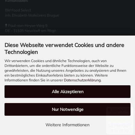
Kontaktdaten
BM Food Select
Inh. Elisabeth Mallebrera Brugue
Paul-von-Heyse-Weg 9
DE - 31535 Neustadt am Rbge.
+49 (0) 5032 / 89 307-20
Diese Webseite verwendet Cookies und andere
+49 (0) 5032 / 89 307-19
Technologien
Mo - Fr 08:00 bis 17:00 Uhr
Wir verwenden Cookies und ähnliche Technologien, auch von
Drittanbietern, um die ordentliche Funktionsweise der Website zu
www.derspanischegourmet.de
gewährleisten, die Nutzung unseres Angebotes zu analysieren und Ihnen
ein bestmögliches Einkaufserlebnis bieten zu können. Weitere
Kontakt aufnehmen
Informationen finden Sie in unserer
Datenschutzerklärung
.
Alle Akzeptieren
Vertrag widerrufen
Nur Notwendige
Kundenbewertungen
Onlineshop erstellen
mit Gambio.de © 2026
Weitere Informationen
SEHR GUT
5.00 / 5.00