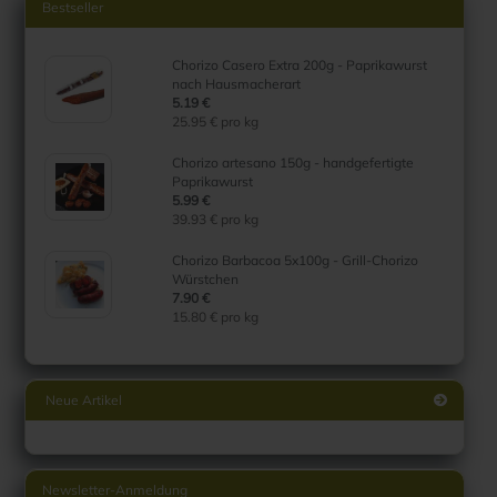
Bestseller
Chorizo Casero Extra 200g - Paprikawurst
nach Hausmacherart
5.19 €
25.95 € pro kg
Chorizo artesano 150g - handgefertigte
Paprikawurst
5.99 €
39.93 € pro kg
Chorizo Barbacoa 5x100g - Grill-Chorizo
Würstchen
7.90 €
15.80 € pro kg
Neue Artikel
Newsletter-Anmeldung