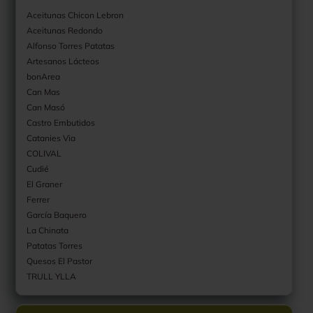
Aceitunas Chicon Lebron
Aceitunas Redondo
Alfonso Torres Patatas
Artesanos Lácteos
bonArea
Can Mas
Can Masó
Castro Embutidos
Catanies Via
COLIVAL
Cudié
El Graner
Ferrer
García Baquero
La Chinata
Patatas Torres
Quesos El Pastor
TRULL YLLA