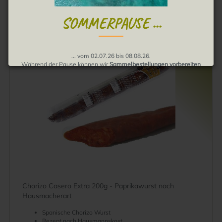
1
SOMMERPAUSE ...
SOLD OUT
... vom 02.07.26 bis 08.08.26.
Während der Pause können wir
Sammelbestellungen vorbereiten
und Bestellungen annehmen
.
Die Auslieferung erfolgt dann ab August.
Wir bitten um Verständnis, muchas gracias!
Chorizo Casero Extra 200g - Paprikawurst nach
Hausmacherart
Spanische Chorizo Wurst
Rezept nach Hausmannskost