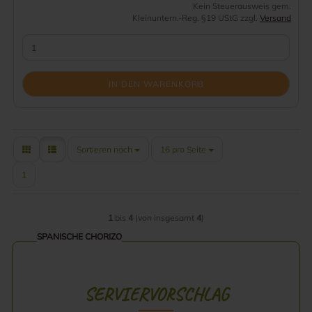
Kein Steuerausweis gem.
Kleinuntern.-Reg. §19 UStG zzgl.
Versand
IN DEN WARENKORB
Sortieren nach
pro Seite
Sortieren nach
16 pro Seite
1
1
bis
4
(von insgesamt
4
)
SPANISCHE CHORIZO
SERVIERVORSCHLAG