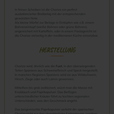
In feinen Scheiben ist die Chorizo ein perfect
ausbalancierter Brotbelag mit der entsprechenden
gewürzten Note.
Als kleine Würfel zur Beilage in Eintöpfen wie z.B. einem
Bohneneintopf (weiße Bohnen oder grüne Bohnen),
angereichert mit Kartoffeln, oder in einem Pastagericht ist
die Chorizo vielseitig in der mediterranen Küche einsetzbar.
HERSTELLUNG
Chorizo wird, ähnlich wie die
Fuet
, in den überwiegenden
Teilen Spaniens aus Schweinefleisch und Speck hergestellt.
In manchen Regionen Spaniens wird sie aus Wildschwein,
Hirsch, Ziege oder auch Lamm gewonnen.
Mittelfein bis grob zerkleinert, würzt man die Masse mit
Knoblauch und Paprikapulver. Das Beifügen
unterschiedlicher Kräuter führt zu leichten regionalen
Unterschieden, was den Geschmack angeht.
Das beigemischte Paprikapulver verleiht der spanischen
Chorizo nicht nur ihre charakterliche Farbprägung, sondern