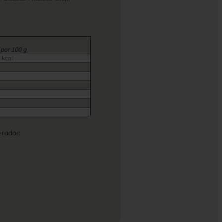
 por 100 g
 kcal
rador: