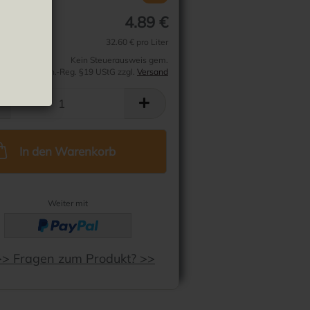
4.89 €
32.60 € pro Liter
Kein Steuerausweis gem.
Kleinuntern.-Reg. §19 UStG zzgl.
Versand
In den Warenkorb
Weiter mit
>> Fragen zum Produkt? >>