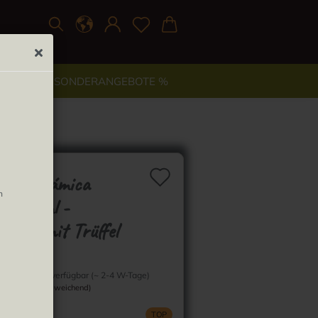
TYLE
% SONDERANGEBOTE %
Auf den Merkzett
a Balsámica
n
a 150ml -
amico mit Trüffel
Lieferzeit:
Wenige verfügbar (~ 2-4 W-Tage)
(Ausland abweichend)
TOP