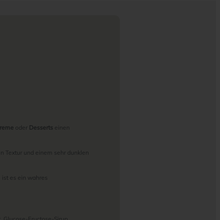
creme
oder
Desserts
einen
en Textur und einem sehr dunklen
 ist es ein wahres
, Glucose-Fructose-Sirup,