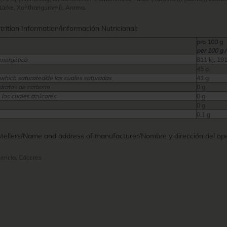
 Stärke, Xanthangummi), Aroma.
ition Information/Información Nutricional:
pro 100 g
per 100 g /
energético
811 kJ, 191
45 g
 which saturated/de las cuales saturadas
41 g
dratos de carbono
0 g
 los cuales azúcares
0 g
0 g
0,1 g
ellers/Name and address of manufacturer/Nombre y dirección del ope
encia, Cáceres