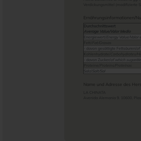
Verdickungsmittel (modifizierte
Ernährungsinformationen/Nutr
Durchschnittswert
Average Value/Valor Medio
Energiewert/
Energy Value/Valor 
Fett/
Fat/Grasas
- davon gesättigte Fettsäuren/
of
Kohlenhydrate/
Carbohydrates/Hi
- davon Zucker/
of which sugar/de
Proteine/
Proteins/Proteínas
Salz/
Salt/Sal
Name und Adresse des Herst
LA CHINATA
Avenida Alemania 9. 10600, Plas