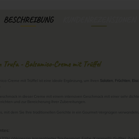
BESCHREIBUNG
KUNDENREZENSIONEN
 Trufa - Balsamico-Creme mit Trüffel
ico-Creme mit Trüffel ist eine ideale Ergänzung, um Ihren
Salaten
,
Früchten
,
Eis
.
geschmack in dieser Creme mit einem intensiven Geschmack mit einer sehr dicht
richten und zur Bereicherung Ihrer Zubereitungen.
, mit dem Sie Ihre traditionellen Gerichte in ein Gourmet-Vergnügen verwandeln,
ntes:
0%) (Weinessig, konzentrierter Traubenmost, Farbe (Karamell)) (Sulfite), Zucker