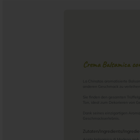
Crema Balsamica con
La Chinatas aromatisierte Balsam
anderen Geschmack zu verleihen
Sie finden den gesamten Trüffel
Ton, ideal zum Dekorieren von Ge
Dank seines einzigartigen Aromas
Geschmackserlebnis.
Zutaten/Ingredients/Ingredie
Aceto balsamico di Modena ggA (7