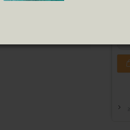
Pipas
Tomate Frito
ren