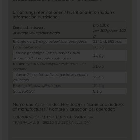
Ernährungsinformationen / Nutritional information /
Información nutricional:
pro 100 g
Durchschnittswert
per 100 g / por 100
Average Value/Valor Medio
g
Energiewert/
Energy Value/Valor energético
2341 kJ, 563 kcal
Fett/
Fat/Grasas
38,5 g
- davon gesättigte Fettsäuren/
of which
13,2 g
saturated/de las cuales saturadas
Kohlenhydrate/
Carbohydrates/Hidratos de
31,6 g
carbono
- davon Zucker/
of which sugar/de los cuales
28,4 g
azúcares
Proteine/
Proteins/Proteínas
19,4 g
Salz/
Salt/Sal
0,1 g
Name und Adresse des Herstellers / Name and address
of manufacturer / Nombre y dirección del operador:
CORPORACIÓN ALIMENTARIA GUISSONA, SA
TRASPALAU, 8 - 25210 GUISSONA (LLEIDA)