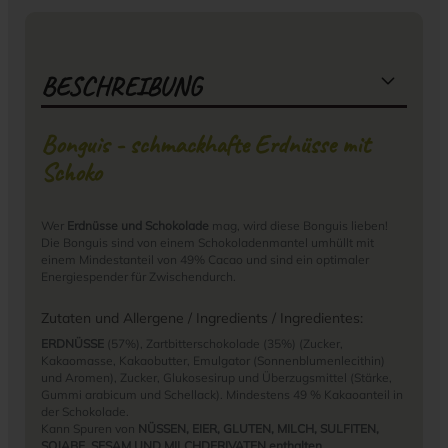
BESCHREIBUNG
Bonguis - schmackhafte Erdnüsse mit
Schoko
Wer
Erdnüsse und Schokolade
mag, wird diese Bonguis lieben!
Die Bonguis sind von einem Schokoladenmantel umhüllt mit
einem Mindestanteil von 49% Cacao und sind ein optimaler
Energiespender für Zwischendurch.
Zutaten und Allergene / Ingredients / Ingredientes:
ERDNÜSSE
(57%), Zartbitterschokolade (35%) (Zucker,
Kakaomasse, Kakaobutter, Emulgator (Sonnenblumenlecithin)
und Aromen), Zucker, Glukosesirup und Überzugsmittel (Stärke,
Gummi arabicum und Schellack). Mindestens 49 % Kakaoanteil in
der Schokolade.
Kann Spuren von
NÜSSEN, EIER, GLUTEN, MILCH, SULFITEN,
SOJABE, SESAM UND MILCHDERIVATEN enthalten
.