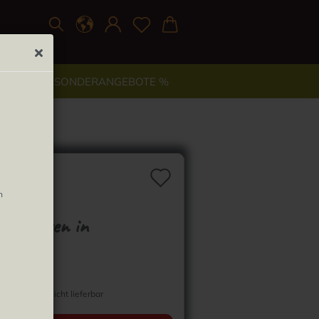
TYLE
% SONDERANGEBOTE %
*
Auf den Merkzett
n
entbox
hnachten in
tadt"
Lieferzeit:
Derzeit nicht lieferbar