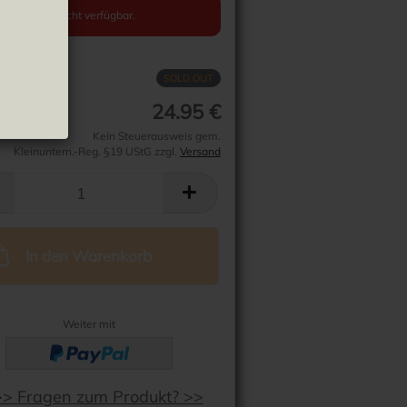
l ist aktuell nicht verfügbar.
SOLD OUT
24.95 €
Kein Steuerausweis gem.
Kleinuntern.-Reg. §19 UStG zzgl.
Versand
In den Warenkorb
Weiter mit
>> Fragen zum Produkt? >>