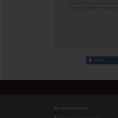
Ausgeliefert wird das Weihnacht
* je nach Lagervorrat müssen n
teilen
Mein Gourmet-Account
In meinen Account einloggen