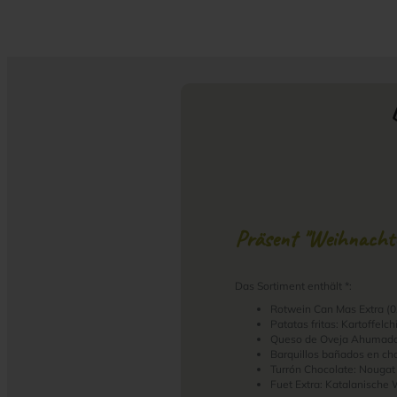
Präsent "Weihnacht
Das Sortiment enthält *:
Rotwein Can Mas Extra (0
Patatas fritas: Kartoffelc
Queso de Oveja Ahumado:
Barquillos bañados en cho
Turrón Chocolate: Nougat
Fuet Extra: Katalanische W