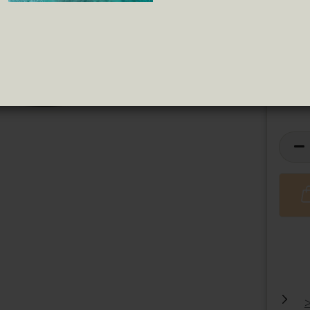
Artike
Pipas
Tomate Frito
ren