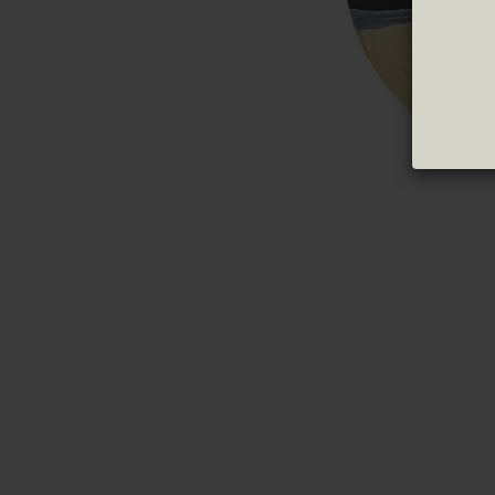
Grüne Oliven
Trüffel
Schwarze Oliven
Konfitü