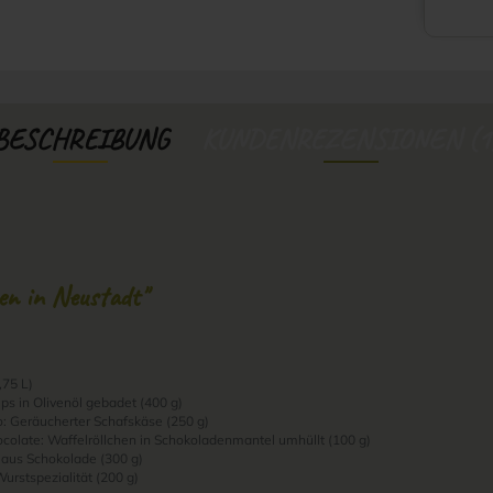
BESCHREIBUNG
KUNDENREZENSIONEN (1
en in Neustadt"
,75 L)
hips in Olivenöl gebadet (400 g)
 Geräucherter Schafskäse (250 g)
colate: Waffelröllchen in Schokoladenmantel umhüllt (100 g)
 aus Schokolade (300 g)
urstspezialität (200 g)