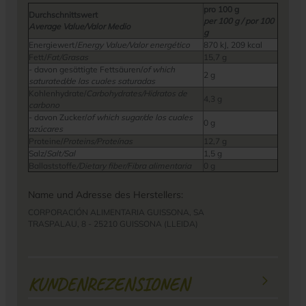
pro 100 g
Durchschnittswert
per 100 g / por 100
Average Value/Valor Medio
g
Energiewert/
Energy Value/Valor energético
870 kJ, 209 kcal
Fett/
Fat/Grasas
15,7 g
- davon gesättigte Fettsäuren/
of which
2 g
saturated/de las cuales saturadas
Kohlenhydrate/
Carbohydrates/Hidratos de
4,3 g
carbono
- davon Zucker/
of which sugar/de los cuales
0 g
azúcares
Proteine/
Proteins/Proteínas
12,7 g
Salz/
Salt/Sal
1,5 g
Ballaststoffe
/Dietary fiber/Fibra alimentaria
0 g
Name und Adresse des Herstellers:
CORPORACIÓN ALIMENTARIA GUISSONA, SA
TRASPALAU, 8 - 25210 GUISSONA (LLEIDA)
KUNDENREZENSIONEN