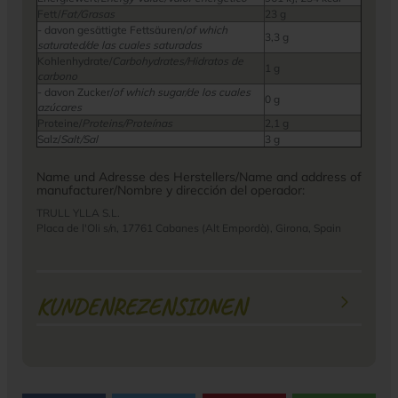
Fett/
Fat/Grasas
23 g
- davon gesättigte Fettsäuren/
of which
3,3 g
saturated/de las cuales saturadas
Kohlenhydrate/
Carbohydrates/Hidratos de
1 g
carbono
- davon Zucker/
of which sugar/de los cuales
0 g
azúcares
Proteine/
Proteins/Proteínas
2,1 g
Salz/
Salt/Sal
3 g
Name und Adresse des Herstellers/Name and address of
manufacturer/Nombre y dirección del operador:
TRULL YLLA S.L.
Placa de l'Oli s/n, 17761 Cabanes (Alt Empordà), Girona, Spain
KUNDENREZENSIONEN