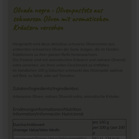
Olivada negra - Olivenpastete aus
schwarzen Oliven mit aromatischen
Kräutern versehen
Hergestellt wird diese delizilöse schwarze Olivencreme aus
entkernten schwarzen Oliven der Sorte Aragon, die im Norden
Kataloniens zu ihrer ganzen Reife heranwachsen.
Die Pastete wird mit aromatischen Kräutern und nativem Olivenöl
extra versehen, um ihren vollen Geschmack zu entfalten.
Im handlichen 100 g Gläschen schmeckt das Olivenpaté optimal
auf Brot, zu Salat, oder auf Tomaten.
Zutaten/Ingredients/Ingredientes:
Arbequina-Oliven, natives Olivenöl extra, aromatische Kräuter.
Ernährungsinformationen/Nutrition
Information/Información Nutricional:
pro 100 g
Durchschnittswert
per 100 g / por 100
Average Value/Valor Medio
g
Energiewert/
Energy Value/Valor energético
961 kJ, 234 kcal