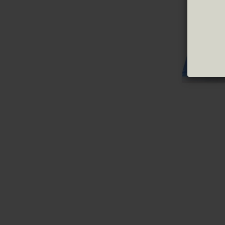
Grüne Oliven
Trüffel
Schwarze Oliven
Konfitü