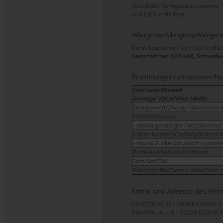
Geschälte Sonnenblumenkerne,
und EIER enthalten.
Allergene/Allergens/Alérgen
Kann Spuren von Getreide enthal
Sesamkörner (SESAM), Schwefeld
Ernährungsinformationen/Nutr
Durchschnittswert
Average Value/Valor Medio
Energiewert/
Energy Value/Valor 
Fett/
Fat/Grasas
- davon gesättigte Fettsäuren/
of
Kohlenhydrate/
Carbohydrates/Hi
- davon Zucker/
of which sugar/de
Proteine/
Proteins/Proteínas
Salz/
Salt/Sal
Ballaststoffe
/Dietary fiber/Fibra 
Name und Adresse des Herst
CORPORACIÓN ALIMENTARIA G
TRASPALAU, 8 - 25210 GUISSO