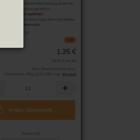
rtikel wird per Sammelbestellung direkt bei
ller bestellt und ausgeliefert.
erzeiten können variieren.
weitere Fragen dazu hast, dann kontaktier
ber das
Kontaktformular.
bestellmenge:
10
TOP
1.35 €
13.50 € pro kg
Kein Steuerausweis gem.
Kleinuntern.-Reg. §19 UStG zzgl.
Versand
In den Warenkorb
Weiter mit