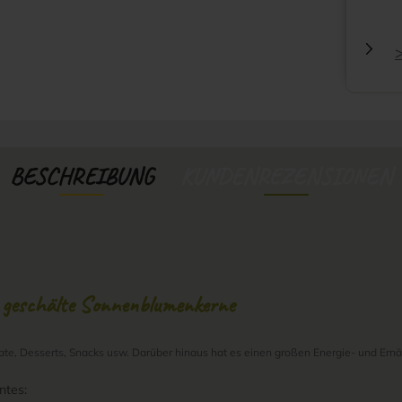
BESCHREIBUNG
KUNDENREZENSIONEN
- geschälte Sonnenblumenkerne
ate, Desserts, Snacks usw. Darüber hinaus hat es einen großen Energie- und Ernä
ntes: