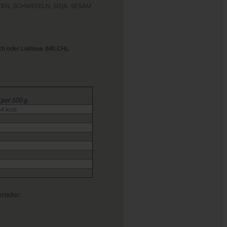
UTEN, SCHWEFELN, SOJA, SESAM
ch oder Laktose (MILCH),
 por 100 g
54 kcal
rador: