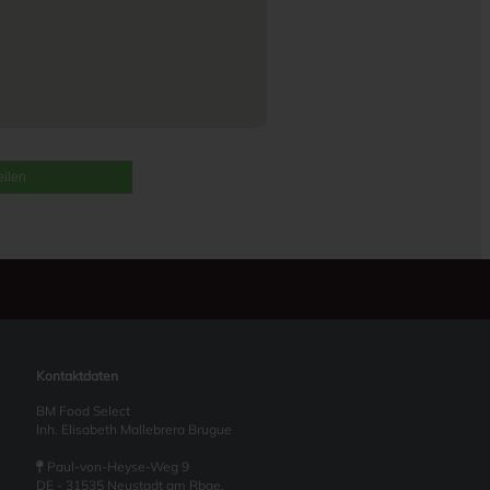
eilen
Kontaktdaten
BM Food Select
Inh. Elisabeth Mallebrera Brugue
Paul-von-Heyse-Weg 9
DE - 31535 Neustadt am Rbge.