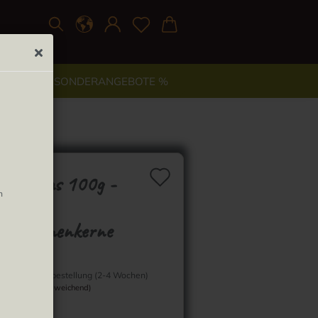
TYLE
% SONDERANGEBOTE %
Auf den Merkzett
s peladas 100g -
n
hälte
nenblumenkerne
Lieferzeit:
Sammelbestellung (2-4 Wochen)
(Ausland abweichend)
nformation: