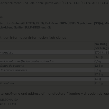
 Sonnenblumenöl und Salz. Kann Spuren von NÜSSEN, ERDNÜSSEN, MILCH, GL
os:
ten, das
Gluten (GLUTEN), Ei (EI), Erdnüsse (ERDNÜSSE), Sojabohnen (SOJA), Mil
ioxid und Sulfite (SULFHITES)
enthält.
ition Information/Información Nutricional:
pro 100 g
per 100 g /
energético
2704 kJ, 6
56,8 g
 which saturated/de las cuales saturadas
6,0 g
dratos de carbono
12,8 g
 los cuales azúcares
3,1 g
17,2 g
1,1 g
alimentaria
11,5 g
ellers/Name and address of manufacturer/Nombre y dirección del ope
UISSONA, SA
NA (LLEIDA)