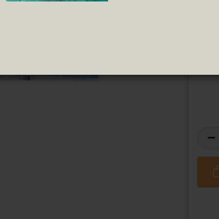
Dieser A
Pipas
Tomate Frito
m Herste
ren
Die Lief
Wenn du 
e uns ü
Mindest