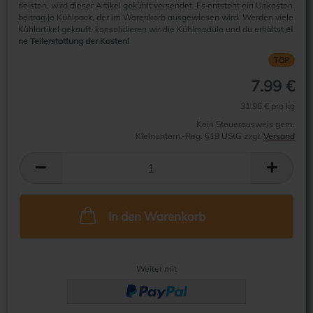
rleisten, wird dieser Artikel gekühlt versendet. Es entsteht ein Unkosten
beitrag je Kühlpack, der im Warenkorb ausgewiesen wird. Werden viele
Kühlartikel gekauft, konsolidieren wir die Kühlmodule und du erhältst
ei
ne Teilerstattung der Kosten!
TOP
7.99 €
31.96 € pro kg
Kein Steuerausweis gem.
Kleinuntern.-Reg. §19 UStG zzgl.
Versand
In den Warenkorb
Weiter mit