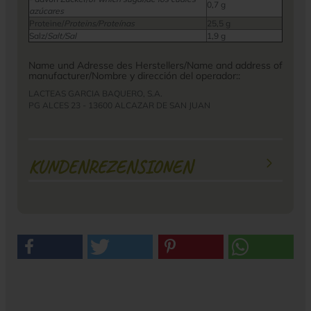
0,7 g
azúcares
Proteine/
Proteins/Proteínas
25,5 g
Salz/
Salt/Sal
1,9 g
Name und Adresse des Herstellers/Name and address of
manufacturer/Nombre y dirección del operador::
LACTEAS GARCIA BAQUERO, S.A.
PG ALCES 23 - 13600 ALCAZAR DE SAN JUAN
KUNDENREZENSIONEN