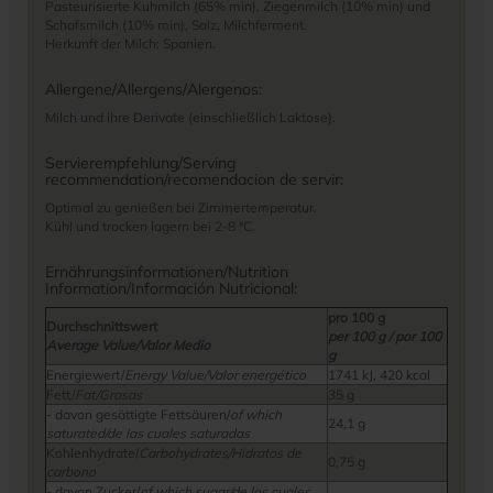
Pasteurisierte Kuhmilch (65% min), Ziegenmilch (10% min) und
Schafsmilch (10% min), Salz, Milchferment.
Herkunft der Milch: Spanien.
Allergene/Allergens/Alergenos:
Milch und ihre Derivate (einschließlich Laktose).
Servierempfehlung/Serving
recommendation/recomendacion de servir:
Optimal zu genießen bei Zimmertemperatur.
Kühl und trocken lagern bei 2-8 °C.
Ernährungsinformationen/Nutrition
Information/Información Nutricional:
pro 100 g
Durchschnittswert
per 100 g / por 100
Average Value/Valor Medio
g
Energiewert/
Energy Value/Valor energético
1741 kJ, 420 kcal
Fett/
Fat/Grasas
35 g
- davon gesättigte Fettsäuren/
of which
24,1 g
saturated/de las cuales saturadas
Kohlenhydrate/
Carbohydrates/Hidratos de
0,75 g
carbono
- davon Zucker/
of which sugar/de los cuales