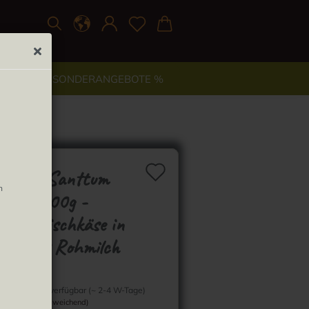
TYLE
% SONDERANGEBOTE %
 Rohmilch
Auf den Merkzett
chkäse Santtum
n
astor 200g -
ifter Mischkäse in
enöl mit Rohmilch
Lieferzeit:
Wenige verfügbar (~ 2-4 W-Tage)
(Ausland abweichend)