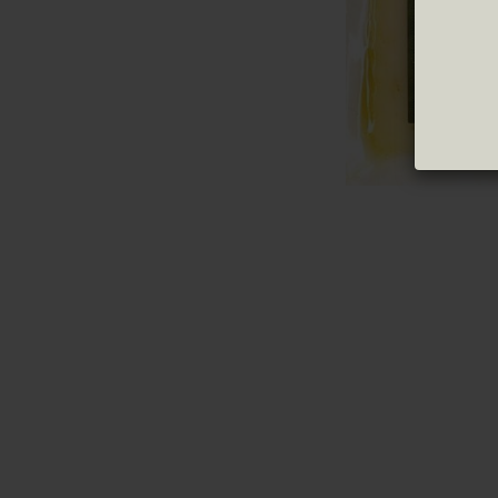
Grüne Oliven
Trüffel
Schwarze Oliven
Konfitü