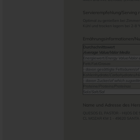
Servierempfehlung/Serving 
Optimal zu genießen bei Zimmer
Kühl und trocken lagern bei 2-8 °
Ernährungsinformationen/Nutr
Durchschnittswert
Average Value/Valor Medio
Energiewert/
Energy Value/Valor 
Fett/
Fat/Grasas
- davon gesättigte Fettsäuren/
of
Kohlenhydrate/
Carbohydrates/Hi
- davon Zucker/
of which sugar/de
Proteine/
Proteins/Proteínas
Salz/
Salt/Sal
Name und Adresse des Herst
QUESOS EL PASTOR - HIJOS DE
CL MOZAR KM 1 - 49620 SANTA