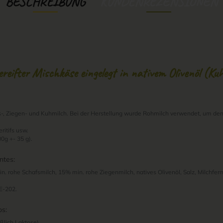
BESCHREIBUNG
KUNDENREZENSIONEN
reifter Mischkäse eingelegt in nativem Olivenöl (Kuh
-, Ziegen- und Kuhmilch. Bei der Herstellung wurde Rohmilch verwendet, um de
ritifs usw.
0g +- 35 g).
ntes:
. rohe Schafsmilch, 15% min. rohe Ziegenmilch, natives Olivenöl, Salz, Milchfe
E-202.
os:
eßlich Laktose).