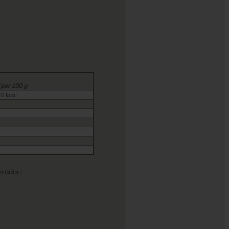
 por 100 g
20 kcal
rador::