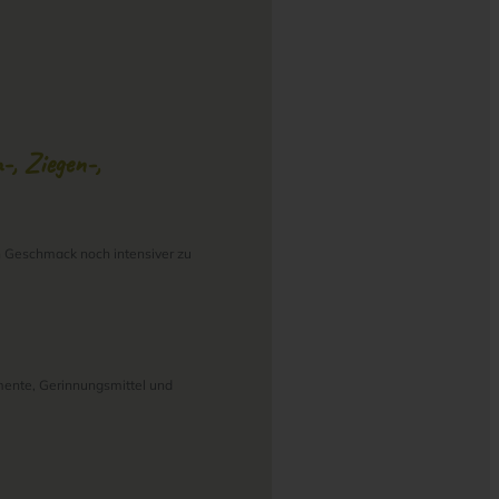
-, Ziegen-,
n Geschmack noch intensiver zu
rmente, Gerinnungsmittel und