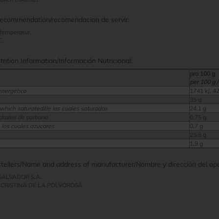
recommendation/recomendacion de servir:
temperatur.
C.
ition Information/Información Nutricional:
pro 100 g
per 100 g /
energético
1741 kJ, 4
35 g
 which saturated/de las cuales saturadas
24,1 g
dratos de carbono
0,75 g
 los cuales azúcares
0,7 g
25,5 g
1,9 g
ellers/Name and address of manufacturer/Nombre y dirección del ope
 SALVADOR S.A.
 CRISTINA DE LA POLVOROSA