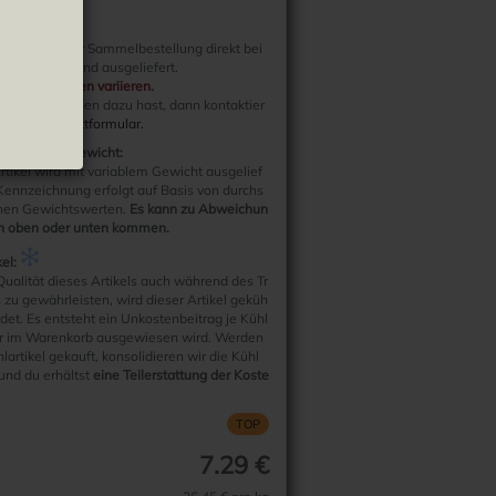
nformation:
rtikel wird per Sammelbestellung direkt bei
ller bestellt und ausgeliefert.
erzeiten können variieren.
weitere Fragen dazu hast, dann kontaktier
ber das
Kontaktformular.
zum Artikelgewicht:
rtikel wird mit variablem Gewicht ausgelief
 Kennzeichnung erfolgt auf Basis von durchs
chen Gewichtswerten.
Es kann zu Abweichun
h oben oder unten kommen.
el:
ualität dieses Artikels auch während des Tr
 zu gewährleisten, wird dieser Artikel geküh
ndet. Es entsteht ein Unkostenbeitrag je Kühl
er im Warenkorb ausgewiesen wird. Werden
hlartikel gekauft, konsolidieren wir die Kühl
und du erhältst
eine Teilerstattung der Koste
TOP
7.29 €