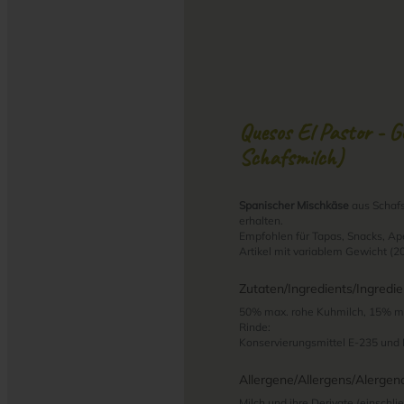
Quesos El Pastor - Ge
Schafsmilch)
Spanischer Mischkäse
aus Schafs
erhalten.
Empfohlen für Tapas, Snacks, Ape
Artikel mit variablem Gewicht (20
Zutaten/Ingredients/Ingredie
50% max. rohe Kuhmilch, 15% min
Rinde:
Konservierungsmittel E-235 und 
Allergene/Allergens/Alergen
Milch und ihre Derivate (einschli