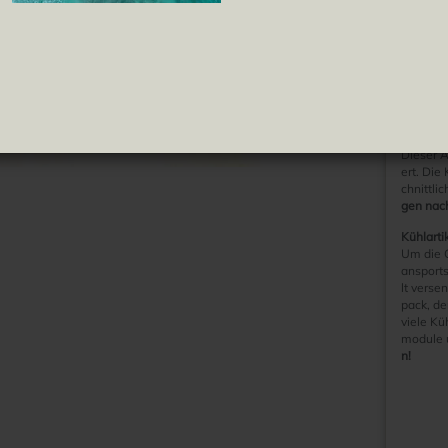
Pipas
Tomate Frito
Bestelli
ren
Dieser A
m Herste
Die Lief
Wenn du 
e uns ü
Hinweis 
Dieser A
ert. Die
chnittli
gen nac
Kühlartik
Um die Q
ansports
lt verse
pack, d
viele Kü
module 
n!