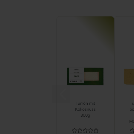
Turrón mit
Tu
Kokosnuss
bo
300g
Ma