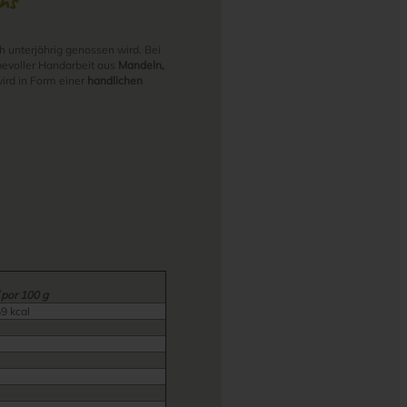
ns
h unterjährig genossen wird. Bei
bevoller Handarbeit aus
Mandeln,
wird in Form einer
handlichen
 por 100 g
59 kcal