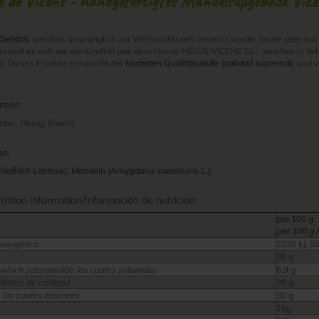
 de Vicens - handgefertigtes Mandelsüßgebäck Vice
 Gebäck
, welches ursprünglich zur Weihnachtszeit verzehrt wurde, heute aber auc
andelt es sich um ein Konfekt aus dem Hause HELVA-VICENS S.L., welches in lie
rd. Dieses Produkt entspricht der
höchsten Qualitätsstufe (calidad suprema)
, und 
ntes:
ker, Honig, Eiweiß.
os:
schließlich Laktose), Mandeln (Amygdalus communis L.).
ition information/Información de nutrición:
pro 100 g
per 100 g /
energético
2328 kJ, 5
39 g
 which saturated/de las cuales saturadas
6,9 g
dratos de carbono
39 g
 los cuales azúcares
30 g
15g