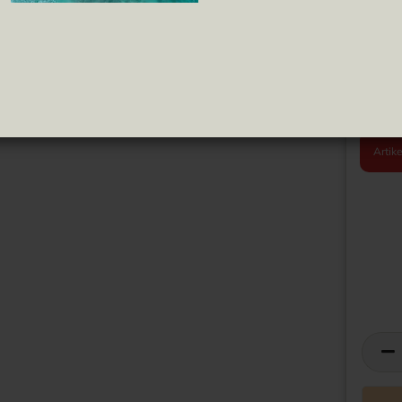
Pipas
Tomate Frito
ren
Bestelli
Dieser A
m Herste
Die Lief
Wenn du 
e uns ü
Artike