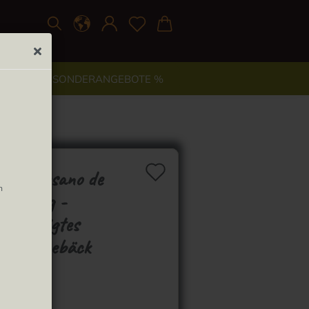
TYLE
% SONDERANGEBOTE %
Auf den Merkzett
ón artesano de
n
ns 300g -
gefertigtes
delsüßgebäck
ns
Lieferzeit: