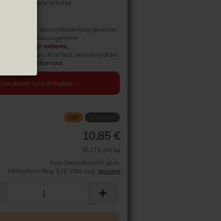
Derzeit nicht lieferbar
nformation:
rtikel wird per Sammelbestellung direkt bei
ller bestellt und ausgeliefert.
erzeiten können variieren.
weitere Fragen dazu hast, dann kontaktier
ber das
Kontaktformular.
l ist aktuell nicht verfügbar.
TOP
SOLD OUT
10.85 €
36.17 € pro kg
Kein Steuerausweis gem.
Kleinuntern.-Reg. §19 UStG zzgl.
Versand