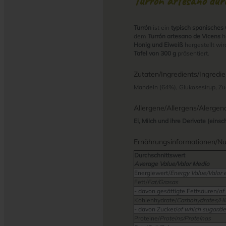
Turrón artesano duro
Turrón
ist ein
typisch spanisches
dem
Turrón artesano de Vicens
h
Honig und Eiweiß
hergestellt wi
Tafel von 300 g
präsentiert.
Zutaten/Ingredients/Ingredie
Mandeln (64%), Glukosesirup, Zuc
Allergene/Allergens/Alergen
Ei, Milch und ihre Derivate (ein
Ernährungsinformationen/Nutr
Durchschnittswert
Average Value/Valor Medio
Energiewert/
Energy Value/Valor 
Fett/
Fat/Grasas
- davon gesättigte Fettsäuren/
of
Kohlenhydrate/
Carbohydrates/Hi
- davon Zucker/
of which sugar/de
Proteine/
Proteins/Proteínas