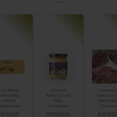
rrón blando
Crema de
Longaniza d
nArea 300g
Boletus y Trufa
Rebost 210
- weicher
180g -
Salamiarti
ndelnougat
Streichpaté
Rohwurs
Steinpilz mit...