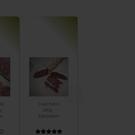
el
Fuet Extra
g -
200g -
ge
Edelsalami
t