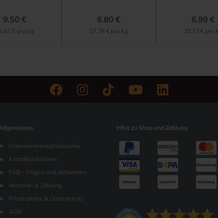
9.50 €
6.80 €
6.99 €
1.67 € pro kg
37.78 € pro kg
29.13 € pro 
Allgemeines
Infos zu Shop und Zahlung
Unternehmensphilosophie
Kontaktaufnahme
FAQ - Fragen und Antworten
Versand- & Zahlung
Privatsphäre & Datenschutz
AGB