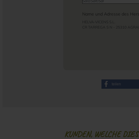
Salz/
Salt/Sal
Name und Adresse des Herst
HELVA-VICENS S.L.
CR TARREGA S N - 25310 AGR
teilen
KUNDEN, WELCHE DIESE