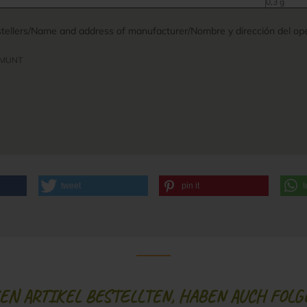
0,3 g
ellers/Name and address of manufacturer/Nombre y dirección del ope
AMUNT
tweet
pin it
t
N ARTIKEL BESTELLTEN, HABEN AUCH FOLG