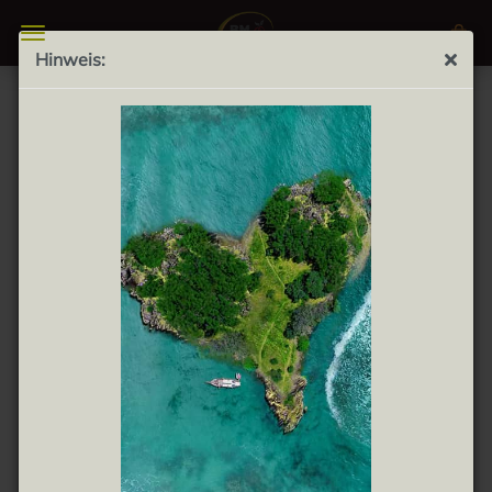
Hinweis:
Turrón blando bonArea 300g - weicher
Mandelnougat