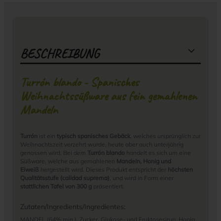
BESCHREIBUNG
Turrón blando - Spanisches
Weihnachtssüßware aus fein gemahlenen
Mandeln
Turrón
ist ein
typisch spanisches Gebäck
, welches ursprünglich zur
Weihnachtszeit verzehrt wurde, heute aber auch unterjährig
genossen wird. Bei dem
Turrón blando
handelt es sich um eine
Süßware, welche aus gemahlenen
Mandeln, Honig und
Eiweiß
hergestellt wird. Dieses Produkt entspricht der
höchsten
Qualitätsstufe (calidad suprema)
, und wird in Form einer
stattlichen Tafel von 300 g
präsentiert.
Zutaten/Ingredients/Ingredientes:
MANDEL (64% min.), Zucker, Glukose- und Fruktosesirup, Honig,