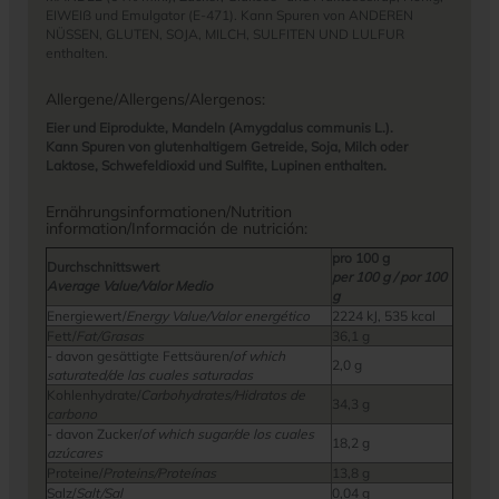
EIWEIß und Emulgator (E-471). Kann Spuren von ANDEREN
NÜSSEN, GLUTEN, SOJA, MILCH, SULFITEN UND LULFUR
enthalten.
Allergene/Allergens/Alergenos:
Eier und Eiprodukte, Mandeln (Amygdalus communis L.).
Kann Spuren von glutenhaltigem Getreide, Soja, Milch oder
Laktose, Schwefeldioxid und Sulfite, Lupinen enthalten.
Ernährungsinformationen/Nutrition
information/Información de nutrición:
pro 100 g
Durchschnittswert
per 100 g / por 100
Average Value/Valor Medio
g
Energiewert/
Energy Value/Valor energético
2224 kJ, 535 kcal
Fett/
Fat/Grasas
36,1 g
- davon gesättigte Fettsäuren/
of which
2,0 g
saturated/de las cuales saturadas
Kohlenhydrate/
Carbohydrates/Hidratos de
34,3 g
carbono
- davon Zucker/
of which sugar/de los cuales
18,2 g
azúcares
Proteine/
Proteins/Proteínas
13,8 g
Salz/
Salt/Sal
0,04 g