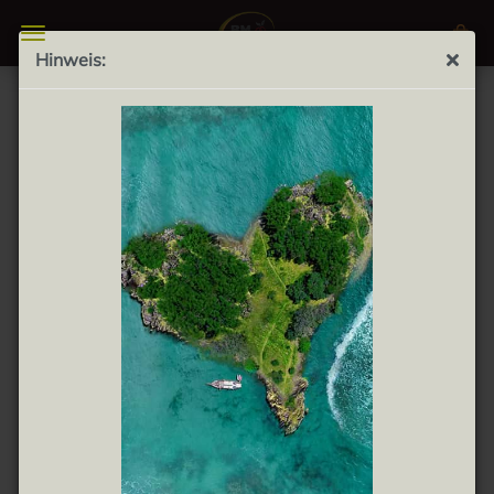
Hinweis:
Patatas Alfonso Torres Queso Trufa 120g -
Kartoffelchips mit Käse und Trüffel