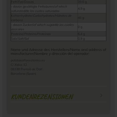
Fett/
Fat/Grasas
39,6 g
- davon gesättigte Fettsäuren/
of which
4,9 g
saturated/de las cuales saturadas
Kohlenhydrate/
Carbohydrates/Hidratos de
46 g
carbono
- davon Zucker/
of which sugar/de los cuales
0 g
azúcares
Proteine/
Proteins/Proteínas
6,4 g
Salz/
Salt/Sal
0,9 g
Name und Adresse des Herstellers/Name and address of
manufacturer/Nombre y dirección del operador:
patatasalfonsotorres.es
C/ Xaloc 12
08338 Premià de Dalt
Barcelona (Spain)
KUNDENREZENSIONEN