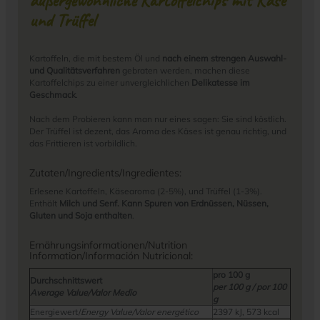
außergewöhnliche Kartoffelchips mit Käse
und Trüffel
Kartoffeln, die mit bestem Öl und
nach einem strengen Auswahl-
und Qualitätsverfahren
gebraten werden, machen diese
Kartoffelchips zu einer unvergleichlichen
Delikatesse im
Geschmack
.
Nach dem Probieren kann man nur eines sagen: Sie sind köstlich.
Der Trüffel ist dezent, das Aroma des Käses ist genau richtig, und
das Frittieren ist vorbildlich.
Zutaten/Ingredients/Ingredientes:
Erlesene Kartoffeln, Käsearoma (2-5%), und Trüffel (1-3%).
Enthält
Milch und Senf. Kann Spuren von Erdnüssen, Nüssen,
Gluten und Soja enthalten
.
Ernährungsinformationen/Nutrition
Information/Información Nutricional:
pro 100 g
Durchschnittswert
per 100 g / por 100
Average Value/Valor Medio
g
Energiewert/
Energy Value/Valor energético
2397 kJ, 573 kcal