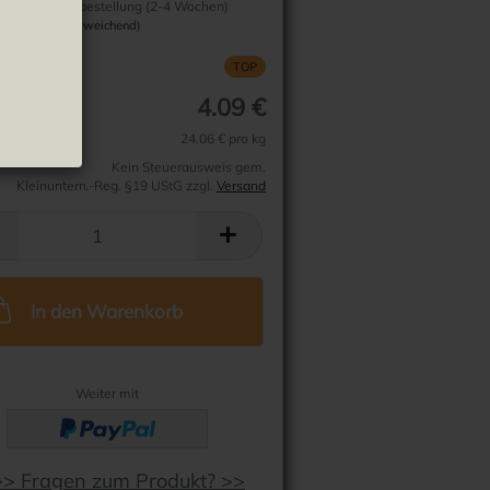
Sammelbestellung (2-4 Wochen)
(Ausland abweichend)
TOP
4.09 €
24.06 € pro kg
Kein Steuerausweis gem.
Kleinuntern.-Reg. §19 UStG zzgl.
Versand
In den Warenkorb
Weiter mit
>> Fragen zum Produkt? >>