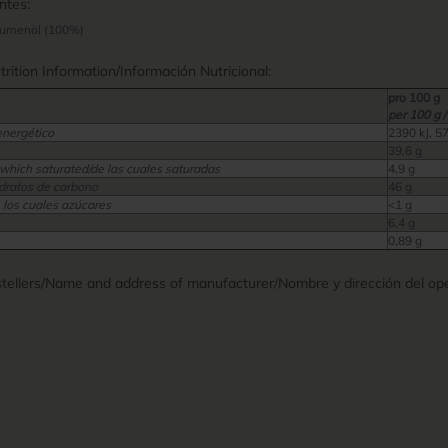
ntes:
blumenöl (100%)
ition Information/Información Nutricional:
pro 100 g
per 100 g /
energético
2390 kJ, 5
39,6 g
 which saturated/de las cuales saturadas
4,9 g
dratos de carbono
46 g
 los cuales azúcares
<1 g
6,4 g
0,89 g
ellers/Name and address of manufacturer/Nombre y dirección del ope