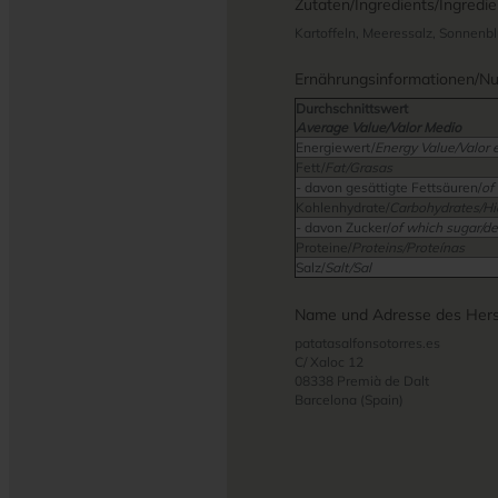
Zutaten/Ingredients/Ingredie
Kartoffeln, Meeressalz, Sonnen
Ernährungsinformationen/Nutr
Durchschnittswert
Average Value/Valor Medio
Energiewert/
Energy Value/Valor 
Fett/
Fat/Grasas
- davon gesättigte Fettsäuren/
of
Kohlenhydrate/
Carbohydrates/Hi
- davon Zucker/
of which sugar/de
Proteine/
Proteins/Proteínas
Salz/
Salt/Sal
Name und Adresse des Herst
patatasalfonsotorres.es
C/ Xaloc 12
08338 Premià de Dalt
Barcelona (Spain)