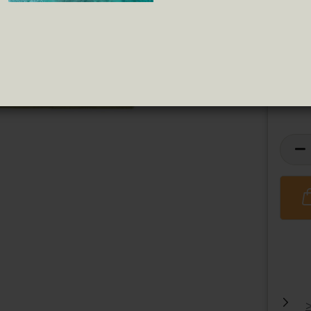
Pipas
Tomate Frito
ren