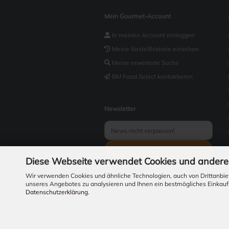
Mein Gourmet-Account
In meinen Account einloggen
Meine Bestellhistorie einsehen
Meine erweiterte Suche
BM Food Select kontaktieren
Newsletter
Diese Webseite verwendet Cookies und andere
Wir verwenden Cookies und ähnliche Technologien, auch von Drittanbiet
Vertrag widerrufen
unseres Angebotes zu analysieren und Ihnen ein bestmögliches Einkaufs
Datenschutzerklärung
.