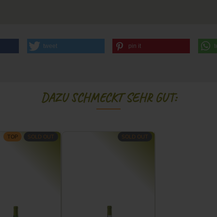
tweet
pin it
t
DAZU SCHMECKT SEHR GUT:
TOP
SOLD OUT
SOLD OUT