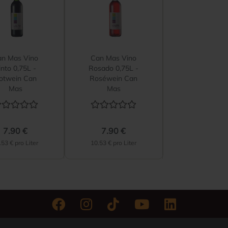
an Mas Vino
Can Mas Vino
into 0,75L -
Rosado 0,75L -
otwein Can
Roséwein Can
Mas
Mas
7.90 €
7.90 €
.53 € pro Liter
10.53 € pro Liter