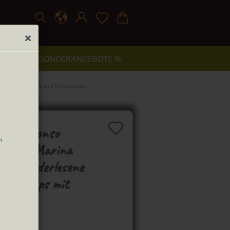
TYLE
% SONDERANGEBOTE %
 Kartoffelchips mit Meeressalz
Auf den Merkzett
tas Alfonso
n
es Sal Marina
 - handerlesene
offelchips mit
essalz
Lieferzeit: