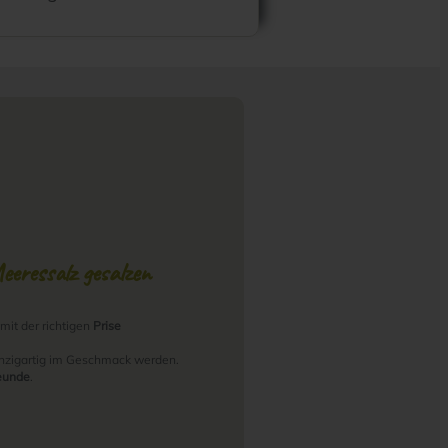
eressalz gesalzen
it der richtigen
Prise
einzigartig im Geschmack werden.
eunde
.