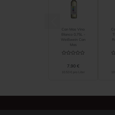
Can Mas Vino
C
Blanco 0,75L -
T
Weißwein Can
R
Mas
7.90 €
10.53 € pro Liter
10