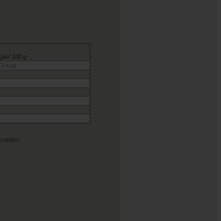
 por 100 g
73 kcal
rador: