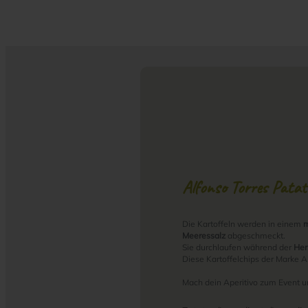
Alfonso Torres Patat
Die Kartoffeln werden in einem
m
Meeressalz
abgeschmeckt.
Sie durchlaufen während der
Her
Diese Kartoffelchips der Marke 
Mach dein Aperitivo zum Event u