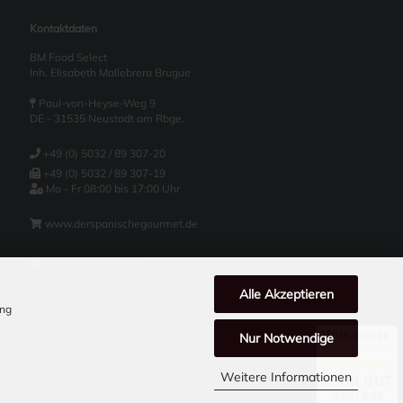
Kontaktdaten
BM Food Select
Inh. Elisabeth Mallebrera Brugue
Paul-von-Heyse-Weg 9
DE - 31535 Neustadt am Rbge.
+49 (0) 5032 / 89 307-20
+49 (0) 5032 / 89 307-19
Mo - Fr 08:00 bis 17:00 Uhr
www.derspanischegourmet.de
Kontakt aufnehmen
Alle Akzeptieren
ung
Nur Notwendige
Kundenbewertungen
Weitere Informationen
SEHR GUT
5.00 / 5.00