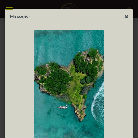
Hinweis:
Aceitunas Manzanilla deshuesada 920g - Grüne
kernlose Oliven