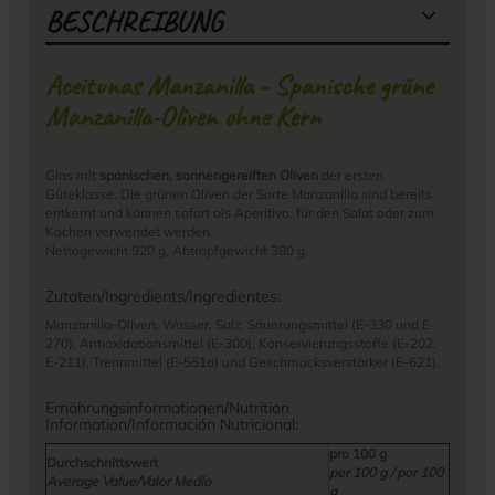
BESCHREIBUNG
Aceitunas Manzanilla - Spanische grüne
Manzanilla-Oliven ohne Kern
Glas mit
spanischen, sonnengereiften Oliven
der ersten
Güteklasse. Die grünen Oliven der Sorte Manzanilla sind bereits
entkernt und können sofort als Aperitivo, für den Salat oder zum
Kochen verwendet werden.
Nettogewicht 920 g, Abtropfgewicht 380 g.
Zutaten/Ingredients/Ingredientes:
Manzanilla-Oliven, Wasser, Salz, Säuerungsmittel (E-330 und E-
270), Antioxidationsmittel (E-300), Konservierungsstoffe (E-202,
E-211), Trennmittel (E-551a) und Geschmacksverstärker (E-621).
Ernährungsinformationen/Nutrition
Information/Información Nutricional:
pro 100 g
Durchschnittswert
per 100 g / por 100
Average Value/Valor Medio
g