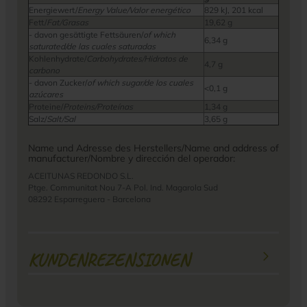
Energiewert/
Energy Value/Valor energético
829 kJ, 201 kcal
Fett/
Fat/Grasas
19,62 g
- davon gesättigte Fettsäuren/
of which
6,34 g
saturated/de las cuales saturadas
Kohlenhydrate/
Carbohydrates/Hidratos de
4,7 g
carbono
- davon Zucker/
of which sugar/de los cuales
<0,1 g
azúcares
Proteine/
Proteins/Proteínas
1,34 g
Salz/
Salt/Sal
3,65 g
Name und Adresse des Herstellers/Name and address of
manufacturer/Nombre y dirección del operador:
ACEITUNAS REDONDO S.L.
Ptge. Communitat Nou 7-A Pol. Ind. Magarola Sud
08292 Esparreguera - Barcelona
KUNDENREZENSIONEN